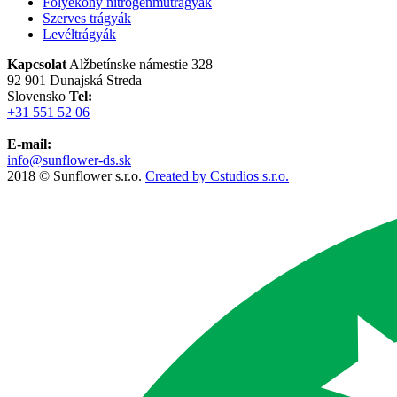
Folyékony nitrogénműtrágyák
Szerves trágyák
Levéltrágyák
Kapcsolat
Alžbetínske námestie 328
92 901 Dunajská Streda
Slovensko
Tel:
+31 551 52 06
E-mail:
info@sunflower-ds.sk
2018 © Sunflower s.r.o.
Created by Cstudios s.r.o.