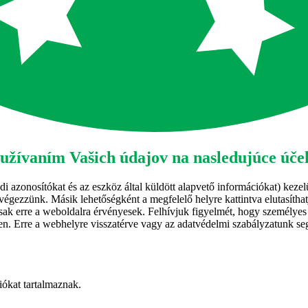
žívaním Vašich údajov na nasledujúce úče
i azonosítókat és az eszköz által küldött alapvető információkat) kezelü
végezzünk. Másik lehetőségként a megfelelő helyre kattintva elutasíthat
ai csak erre a weboldalra érvényesek. Felhívjuk figyelmét, hogy személy
llen. Erre a webhelyre visszatérve vagy az adatvédelmi szabályzatunk seg
iókat tartalmaznak.