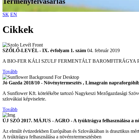
Terményfelvásárlás
SK
EN
Cikkek
SZŐLŐ-LEVÉL - IX. évfolyam 1. szám
04. február 2019
A BIO-FER KÁLI SZULF FERMENTÁLT BAROMFITRÁGYA
Tovább
Jó Gazda 2018/10 - Növénytermesztés , Limagrain napraforgóhib
A Sunflower Kft. kötelékébe tartozó Nagykeszi Mezőgazdasági Szövetke
szlovákiai képviselete.
Tovább
ÚJ SZÓ 2017. MÁJUS - AGRO - A tyúktrágya felhasználása a n
Az elmúlt évtizedekben Európában és Szlovákiában is drasztikus mért
A tyúktrágya felhasználása a növénytermesztésben