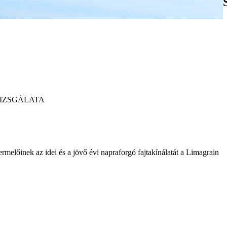
VIZSGÁLATA
melőinek az idei és a jövő évi napraforgó fajtakínálatát a Limagrain