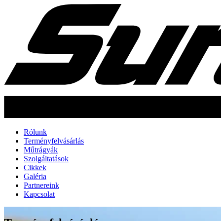
Rólunk
Terményfelvásárlás
Műtrágyák
Szolgáltatások
Cikkek
Galéria
Partnereink
Kapcsolat