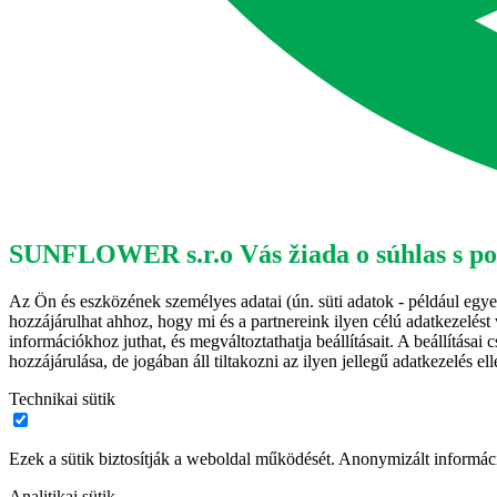
SUNFLOWER s.r.o Vás žiada o súhlas s pou
Az Ön és eszközének személyes adatai (ún. süti adatok - például egyed
hozzájárulhat ahhoz, hogy mi és a partnereink ilyen célú adatkezelést 
információkhoz juthat, és megváltoztathatja beállításait. A beállítás
hozzájárulása, de jogában áll tiltakozni az ilyen jellegű adatkezelés e
Technikai sütik
Ezek a sütik biztosítják a weboldal működését. Anonymizált informác
Analitikai sütik