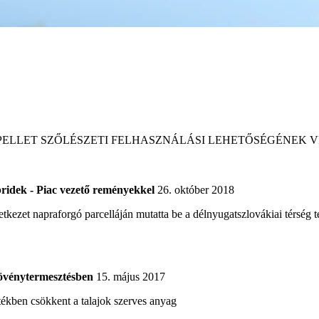
 PELLET SZŐLÉSZETI FELHASZNÁLÁSI LEHETŐSÉGÉNEK 
ridek - Piac vezető reményekkel
26. október 2018
zet napraforgó parcelláján mutatta be a délnyugatszlovákiai térség ter
övénytermesztésben
15. május 2017
ékben csökkent a talajok szerves anyag