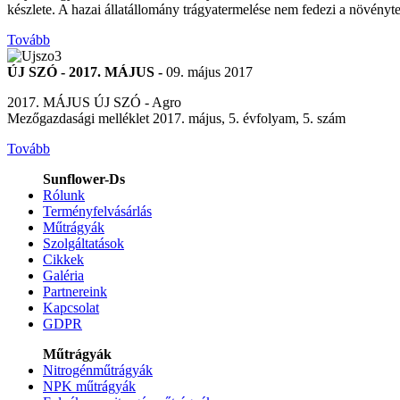
készlete. A hazai állatállomány trágyatermelése nem fedezi a növényte
Tovább
ÚJ SZÓ - 2017. MÁJUS -
09. május 2017
2017. MÁJUS ÚJ SZÓ - Agro
Mezőgazdasági melléklet 2017. május, 5. évfolyam, 5. szám
Tovább
Sunflower-Ds
Rólunk
Terményfelvásárlás
Műtrágyák
Szolgáltatások
Cikkek
Galéria
Partnereink
Kapcsolat
GDPR
Műtrágyák
Nitrogénműtrágyák
NPK műtrágyák