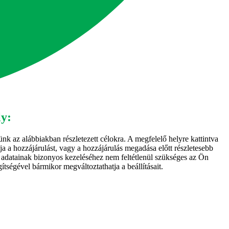
ly:
nk az alábbiakban részletezett célokra. A megfelelő helyre kattintva
ja a hozzájárulást, vagy a hozzájárulás megadása előtt részletesebb
es adatainak bizonyos kezeléséhez nem feltétlenül szükséges az Ön
ítségével bármikor megváltoztathatja a beállításait.