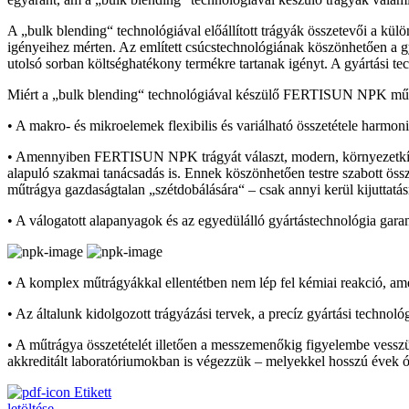
A „bulk blending“ technológiával előállított trágyák összetevői a kül
igényeihez mérten. Az említett csúcstechnológiának köszönhetően a gy
utolsó sorban költséghatékony termékre tartanak igényt. A gyártási te
Miért a „bulk blending“ technológiával készülő FERTISUN NPK műtr
• A makro- és mikroelemek flexibilis és variálható összetétele harmonik
• Amennyiben FERTISUN NPK trágyát választ, modern, környezetkímél
alapuló szakmai tanácsadás is. Ennek köszönhetően testre szabott össz
műtrágya gazdaságtalan „szétdobálására“ – csak annyi kerül kijuttatá
• A válogatott alapanyagok és az egyedülálló gyártástechnológia garan
• A komplex műtrágyákkal ellentétben nem lép fel kémiai reakció, amel
• Az általunk kidolgozott trágyázási tervek, a precíz gyártási technoló
• A műtrágya összetételét illetően a messzemenőkig figyelembe vesszü
akkreditált laboratóriumokban is végezzük – melyekkel hosszú évek
Etikett
letöltése