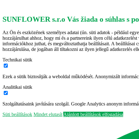
SUNFLOWER s.r.o Vás žiada o súhlas s pou
Az Ön és eszközének személyes adatai (ún. süti adatok - például egyed
hozzájárulhat ahhoz, hogy mi és a partnereink ilyen célú adatkezelést 
információkhoz juthat, és megváltoztathatja beállításait. A beállítás
hozzájárulása, de jogában áll tiltakozni az ilyen jellegű adatkezelés e
Technikai sütik
Ezek a sütik biztosítják a weboldal működését. Anonymizált informác
Analitikai sütik
Szolgáltatásaink javítására szolgál. Google Analytics anonym informác
Süti beállítások
Mindet elutasít
Ajánlott beállítások elfogadása