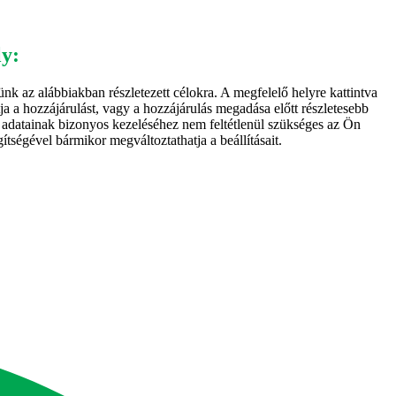
ly:
nk az alábbiakban részletezett célokra. A megfelelő helyre kattintva
ja a hozzájárulást, vagy a hozzájárulás megadása előtt részletesebb
es adatainak bizonyos kezeléséhez nem feltétlenül szükséges az Ön
ítségével bármikor megváltoztathatja a beállításait.