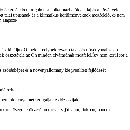
ató összetételben, rugalmasan alkalmazhatók a talaj és a növények
ott talaj típusának és a klimatikus körülményeknek megfelelő, és nem
n alapszik.
t kínáljuk Önnek, amelynek része a talaj- és növényanalízisen
ynek összetétele az Ön minden elvárásának megfelel.Így nem kerül sor a
s szórásképet és a növényállomány kiegyenlített fejlődését.
rlátozhatja.
tnereink kényelmét szolgálják és biztosítják.
eink minőségellenőrzését nemcsak saját laborjainkban, hanem