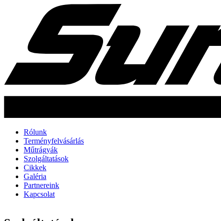
Rólunk
Terményfelvásárlás
Műtrágyák
Szolgáltatások
Cikkek
Galéria
Partnereink
Kapcsolat