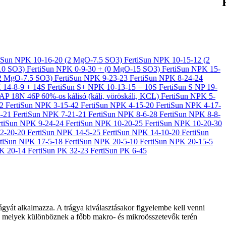
tiSun NPK 10-16-20 (2 MgO-7.5 SO3)
FertiSun NPK 10-15-12 (2
-10 SO3)
FertiSun NPK 0-9-30 + (0 MgO-15 SO3)
FertiSun NPK 15-
(2 MgO-7.5 SO3)
FertiSun NPK 9-23-23
FertiSun NPK 8-24-24
 14-8-9 + 14S
FertiSun S+ NPK 10-13-15 + 10S
FertiSun S NP 19-
AP 18N 46P
60%-os kálisó (káli, vöröskáli, KCL)
FertiSun NPK 5-
12
FertiSun NPK 3-15-42
FertiSun NPK 4-15-20
FertiSun NPK 4-17-
4-21
FertiSun NPK 7-21-21
FertiSun NPK 8-6-28
FertiSun NPK 8-8-
rtiSun NPK 9-24-24
FertiSun NPK 10-20-25
FertiSun NPK 10-20-30
12-20-20
FertiSun NPK 14-5-25
FertiSun NPK 14-10-20
FertiSun
rtiSun NPK 17-5-18
FertiSun NPK 20-5-10
FertiSun NPK 20-15-5
PK 20-14
FertiSun PK 32-23
FertiSun PK 6-45
ágyát alkalmazza. A trágya kiválasztásakor figyelembe kell venni
nál, melyek különböznek a főbb makro- és mikroösszetevők terén