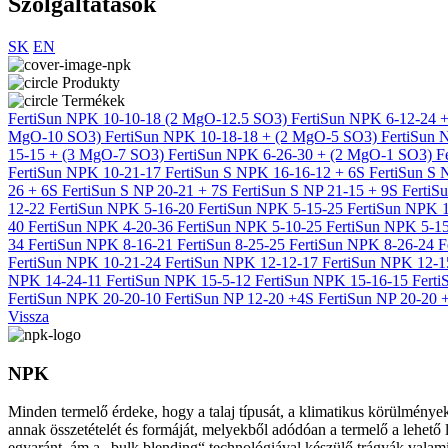
Szolgáltatások
SK
EN
Produkty
Termékek
FertiSun NPK 10-10-18 (2 MgO-12.5 SO3)
FertiSun NPK 6-12-24 
MgO-10 SO3)
FertiSun NPK 10-18-18 + (2 MgO-5 SO3)
FertiSun
15-15 + (3 MgO-7 SO3)
FertiSun NPK 6-26-30 + (2 MgO-1 SO3)
F
FertiSun NPK 10-21-17
FertiSun S NPK 16-16-12 + 6S
FertiSun S
26 + 6S
FertiSun S NP 20-21 + 7S
FertiSun S NP 21-15 + 9S
FertiS
12-22
FertiSun NPK 5-16-20
FertiSun NPK 5-15-25
FertiSun NPK 
40
FertiSun NPK 4-20-36
FertiSun NPK 5-10-25
FertiSun NPK 5-1
34
FertiSun NPK 8-16-21
FertiSun 8-25-25
FertiSun NPK 8-26-24
F
FertiSun NPK 10-21-24
FertiSun NPK 12-12-17
FertiSun NPK 12-
NPK 14-24-11
FertiSun NPK 15-5-12
FertiSun NPK 15-16-15
Fert
FertiSun NPK 20-20-10
FertiSun NP 12-20 +4S
FertiSun NP 20-20
Vissza
NPK
Minden termelő érdeke, hogy a talaj típusát, a klimatikus körülmények
annak összetételét és formáját, melyekből adódóan a termelő a lehető
egyaránt, ám a „bulk blending“ technológiával készülő trágyák valam