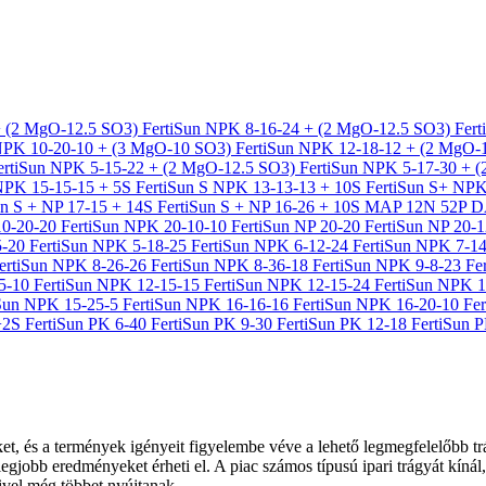
+ (2 MgO-12.5 SO3)
FertiSun NPK 8-16-24 + (2 MgO-12.5 SO3)
Fer
 NPK 10-20-10 + (3 MgO-10 SO3)
FertiSun NPK 12-18-12 + (2 MgO
ertiSun NPK 5-15-22 + (2 MgO-12.5 SO3)
FertiSun NPK 5-17-30 + 
 NPK 15-15-15 + 5S
FertiSun S NPK 13-13-13 + 10S
FertiSun S+ NPK
un S + NP 17-15 + 14S
FertiSun S + NP 16-26 + 10S
MAP 12N 52P
D
10-20-20
FertiSun NPK 20-10-10
FertiSun NP 20-20
FertiSun NP 20-
5-20
FertiSun NPK 5-18-25
FertiSun NPK 6-12-24
FertiSun NPK 7-1
ertiSun NPK 8-26-26
FertiSun NPK 8-36-18
FertiSun NPK 9-8-23
Fe
15-10
FertiSun NPK 12-15-15
FertiSun NPK 12-15-24
FertiSun NPK 
iSun NPK 15-25-5
FertiSun NPK 16-16-16
FertiSun NPK 16-20-10
Fe
 +2S
FertiSun PK 6-40
FertiSun PK 9-30
FertiSun PK 12-18
FertiSun 
et, és a termények igényeit figyelembe véve a lehető legmegfelelőbb tr
 legjobb eredményeket érheti el. A piac számos típusú ipari trágyát kí
ivel még többet nyújtanak.