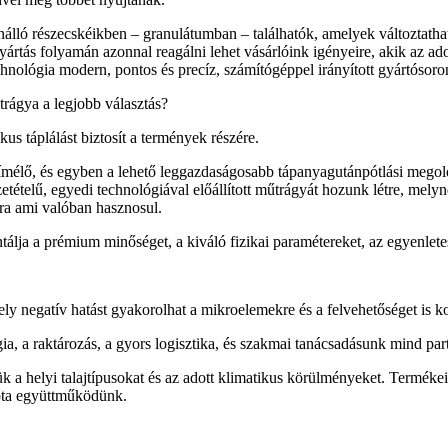
önálló részecskéikben – granulátumban – találhatók, amelyek változtath
ártás folyamán azonnal reagálni lehet vásárlóink igényeire, akik az ad
chnológia modern, pontos és precíz, számítógéppel irányított gyártósoro
ágya a legjobb választás?
us táplálást biztosít a termények részére.
ő, és egyben a lehető leggazdaságosabb tápanyagutánpótlási megoldás
etételű, egyedi technológiával előállított műtrágyát hozunk létre, mel
sra ami valóban hasznosul.
tálja a prémium minőséget, a kiváló fizikai paramétereket, az egyenlete
y negatív hatást gyakorolhat a mikroelemekre és a felvehetőséget is ko
gia, a raktározás, a gyors logisztika, és szakmai tanácsadásunk mind par
k a helyi talajtípusokat és az adott klimatikus körülményeket. Termék
 óta együttműködünk.