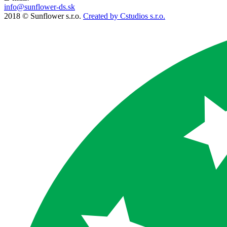
info@sunflower-ds.sk
2018 © Sunflower s.r.o.
Created by Cstudios s.r.o.