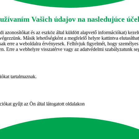
žívaním Vašich údajov na nasledujúce úče
i azonosítókat és az eszköz által küldött alapvető információkat) kezelü
végezzünk. Másik lehetőségként a megfelelő helyre kattintva elutasíthat
ai csak erre a weboldalra érvényesek. Felhívjuk figyelmét, hogy személy
llen. Erre a webhelyre visszatérve vagy az adatvédelmi szabályzatunk seg
iókat tartalmaznak.
iókat gyűjt az Ön által látogatott oldalakon