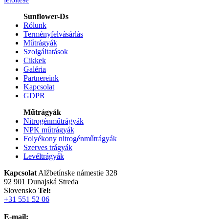
Sunflower-Ds
Rólunk
Terményfelvásárlás
Műtrágyák
Szolgáltatások
Cikkek
Galéria
Partnereink
Kapcsolat
GDPR
Műtrágyák
Nitrogénműtrágyák
NPK műtrágyák
Folyékony nitrogénműtrágyák
Szerves trágyák
Levéltrágyák
Kapcsolat
Alžbetínske námestie 328
92 901 Dunajská Streda
Slovensko
Tel:
+31 551 52 06
E-mail: