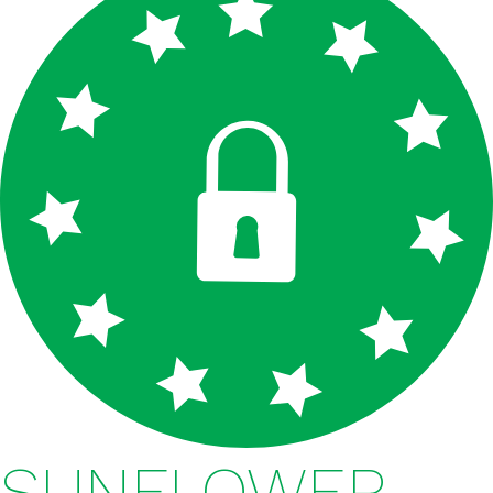
FERTISUN S + NP 17-15 + 14S
FERTISUN S + NP 16-26 + 10S
MAP 12N 52P
DAP 18N 46P
60%-OS KÁLISÓ (KÁLI, VÖRÖSKÁLI, KCL)
FERTISUN NPK 5-12-22
FERTISUN NPK 5-16-20
FERTISUN NPK 5-15-25
FERTISUN NPK 10-20-20
SUNFLOWER
FERTISUN NPK 20-10-10