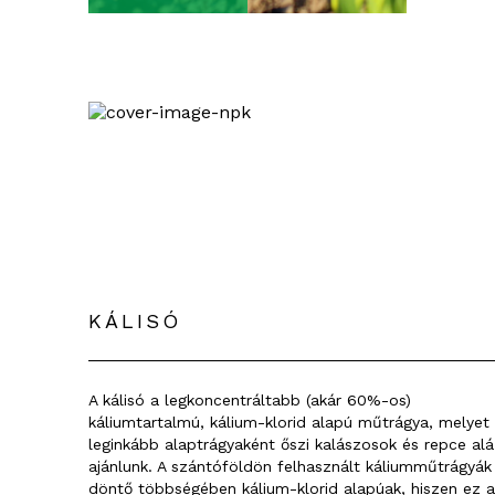
KÁLISÓ
A kálisó a legkoncentráltabb (akár 60%-os)
káliumtartalmú, kálium-klorid alapú műtrágya, melyet
leginkább alaptrágyaként őszi kalászosok és repce alá
ajánlunk. A szántóföldön felhasznált káliumműtrágyák
döntő többségében kálium-klorid alapúak, hiszen ez a