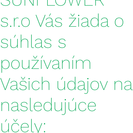
s.r.o Vás žiada o
FERTISUN NP 20-20
FERTISUN NP 20-12
súhlas s
FERTISUN NPK 3-15-42
FERTISUN NPK 4-15-20
používaním
FERTISUN NPK 4-17-40
Vašich údajov na
FERTISUN NPK 4-20-36
FERTISUN NPK 5-10-25
nasledujúce
FERTISUN NPK 5-15-20
účely:
FERTISUN NPK 5-18-25