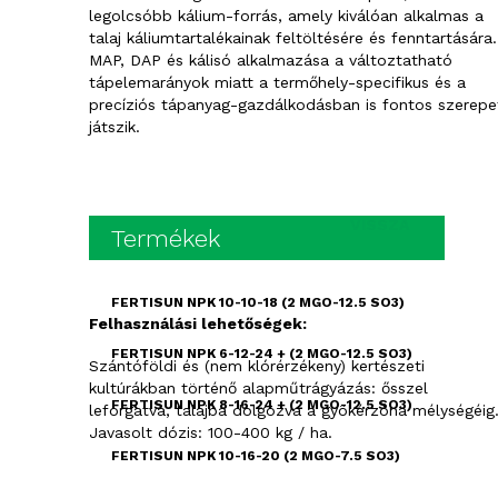
legolcsóbb kálium-forrás, amely kiválóan alkalmas a
talaj káliumtartalékainak feltöltésére és fenntartására.
MAP, DAP és kálisó alkalmazása a változtatható
tápelemarányok miatt a termőhely-specifikus és a
precíziós tápanyag-gazdálkodásban is fontos szerepe
játszik.
VISSZA
Termékek
FERTISUN NPK 10-10-18 (2 MGO-12.5 SO3)
Felhasználási lehetőségek:
FERTISUN NPK 6-12-24 + (2 MGO-12.5 SO3)
Szántóföldi és (nem klórérzékeny) kertészeti
kultúrákban történő alapműtrágyázás: ősszel
FERTISUN NPK 8-16-24 + (2 MGO-12.5 SO3)
leforgatva, talajba dolgozva a gyökérzóna mélységéig
Javasolt dózis: 100-400 kg / ha.
FERTISUN NPK 10-16-20 (2 MGO-7.5 SO3)