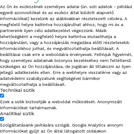
FERTISUN NPK 6-12-24
Az Ön és eszközének személyes adatai (ún. süti adatok - például
egyedi azonosítókat és az eszköz által küldött alapvető
FERTISUN NPK 7-14-21
információkat) kezelünk az alábbiakban részletezett célokra. A
megfelelő helyre kattintva hozzájárulhat ahhoz, hogy mi és a
partnereink ilyen célú adatkezelést végezzünk. Másik
FERTISUN NPK 7-21-21
lehetőségként a megfelelő helyre kattintva elutasíthatja a
hozzájárulást, vagy a hozzájárulás megadása előtt részletesebb
FERTISUN NPK 8-6-28
információkhoz juthat, és megváltoztathatja beállításait. A
beállításai csak erre a weboldalra érvényesek. Felhívjuk figyelmét,
FERTISUN NPK 8-8-34
hogy személyes adatainak bizonyos kezeléséhez nem feltétlenül
szükséges az Ön hozzájárulása, de jogában áll tiltakozni az ilyen
FERTISUN NPK 8-16-21
jellegű adatkezelés ellen. Erre a webhelyre visszatérve vagy az
adatvédelmi szabályzatunk segítségével bármikor
megváltoztathatja a beállításait.
FERTISUN 8-25-25
Technikai sütik
FERTISUN NPK 8-26-24
Ezek a sütik biztosítják a weboldal működését. Anonymizált
információkat tartalmaznak.
Analitikai sütik
FERTISUN NPK 8-26-26
Szolgáltatásaink javítására szolgál. Google Analytics anonym
FERTISUN NPK 8-36-18
információkat gyűjt az Ön által látogatott oldalakon