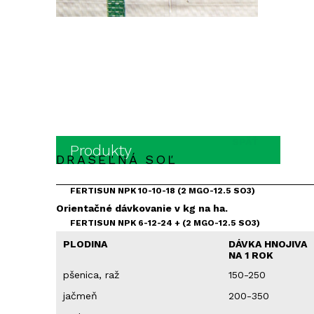
SPÄŤ
Produkty
DRASEĽNÁ SOĽ
FERTISUN NPK 10-10-18 (2 MGO-12.5 SO3)
Orientačné dávkovanie v kg na ha.
FERTISUN NPK 6-12-24 + (2 MGO-12.5 SO3)
PLODINA
DÁVKA HNOJIVA
NA 1 ROK
FERTISUN NPK 8-16-24 + (2 MGO-12.5 SO3)
pšenica, raž
150-250
FERTISUN NPK 10-16-20 + (2 MGO-7.5 SO3)
jačmeň
200-350