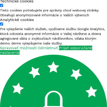
Technické cookies
FERTISUN NPK 6-12-24
Tieto cookies potrebujete pre správny chod webovej stránky.
FERTISUN NPK 7-14-21
Obsahujú anonymizované informácie o Vaších výberoch
Analytické cookies
FERTISUN NPK 7-21-21
Pre vylepšenie naších služieb, využívame službu Google Analytics,
ktorá odosiela anonymné informácie o Vašej návšteve a zbiera
FERTISUN NPK 8-6-28
agregované dáta o zvyklostiach návštevníkov, vďaka ktorým
denno denne vylepšujeme naše služby.
FERTISUN NPK 8-8-34
Spravovať možnosti
Odmietnuť
Prijať odporúčané
nastavenia
FERTISUN NPK 8-16-21
FERTISUN NPK 8-25-25
FERTISUN NPK 8-26-24
FERTISUN NPK 8-26-26
FERTISUN NPK 8-36-18