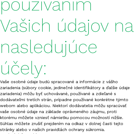
používaním
FERTISUN NP 20-20
Vašich údajov na
FERTISUN NP 20-12
nasledujúce
FERTISUN NPK 3-15-42
FERTISUN NPK 4-15-20
účely:
FERTISUN NPK 4-17-40
Vaše osobné údaje budú spracované a informácie z vášho
FERTISUN NPK 4-20-36
zariadenia (súbory cookie, jedinečné identifikátory a ďalšie údaje
zariadenia) môžu byť uchovávané, používané a zdieľané s
FERTISUN NPK 5-10-25
dodávateľmi tretích strán, prípadne používané konkrétne týmto
webom alebo aplikáciou. Niektorí dodávatelia môžu spracúvať
FERTISUN NPK 5-15-20
vaše osobné údaje na základe oprávneného záujmu, proti
ktorému môžete vzniesť námietku pomocou možností nižšie.
Súhlas môžete zrušiť prejdením na odkaz v dolnej časti tejto
FERTISUN NPK 5-18-25
stránky alebo v našich pravidlách ochrany súkromia.