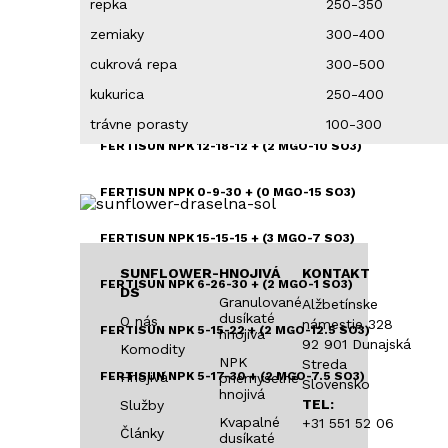
repka
250-350
FERTISUN NPK 10-15-12 + (2 MGO-10 SO3)
zemiaky
300-400
FERTISUN NPK 10-18-18 + (2 MGO-5 SO3)
cukrová repa
300-500
kukurica
250-400
FERTISUN NPK 10-20-10 + (3 MGO-10 SO3)
trávne porasty
100-300
FERTISUN NPK 12-18-12 + (2 MGO-10 SO3)
FERTISUN NPK 0-9-30 + (0 MGO-15 SO3)
FERTISUN NPK 15-15-15 + (3 MGO-7 SO3)
SUNFLOWER-
HNOJIVÁ
KONTAKT
FERTISUN NPK 6-26-30 + (2 MGO-1 SO3)
DS
Granulované
Alžbetínske
dusíkaté
O nás
námestie 328
FERTISUN NPK 5-15-22 + (2 MGO-12.5 SO3)
hnojivá
92 901 Dunajská
Komodity
NPK
Streda
FERTISUN NPK 5-17-30 + (2 MGO-7.5 SO3)
Hnojivá
priemyselné
Slovensko
hnojivá
TEL:
Služby
Kvapalné
FERTISUN NPK 9-23-23
+31 551 52 06
Články
dusíkaté