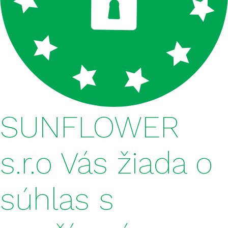
FERTISUN S + NP 17-15 + 14S
FERTISUN S + NP 16-26 + 10S
MAP 12N 52P
DAP 18N 46P
DRASELNÁ SOĽ 60% KCL
SUNFLOWER
FERTISUN NPK 5-12-22
s.r.o Vás žiada o
FERTISUN NPK 5-16-20
FERTISUN NPK 5-15-25
súhlas s
FERTISUN NPK 10-20-20
FERTISUN NPK 20-10-10