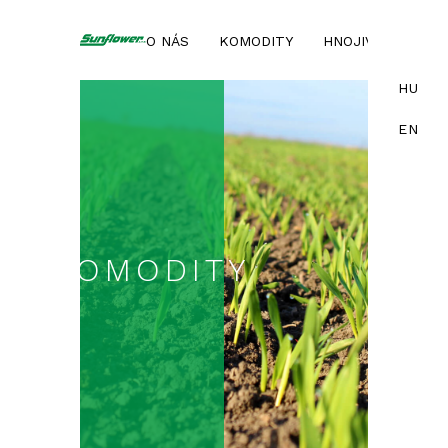
O NÁS
KOMODITY
HNOJIVÁ
SLU
HU
EN
KOMODITY
SLU