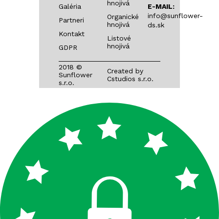
hnojivá
Galéria
E-MAIL:
FERTISUN NPK 8-24-24
info@sunflower-
Organické
Partneri
hnojivá
ds.sk
FERTISUN NPK 10-21-17
Kontakt
Listové
hnojivá
GDPR
FERTISUN S NPK 16-16-12 + 6S
2018 ©
Created by
Sunflower
FERTISUN S NPK 15-15-15 + 5S
Cstudios s.r.o.
s.r.o.
FERTISUN S+ NPK 13-13-13 + 10S
FERTISUN S+ NPK 14-8-9 + 14S
FERTISUN S+ NPK 10-13-15 + 10S
FERTISUN S NP 19-26 + 6S
FERTISUN S NP 20-21 + 7S
FERTISUN S NP 21-15 + 9S