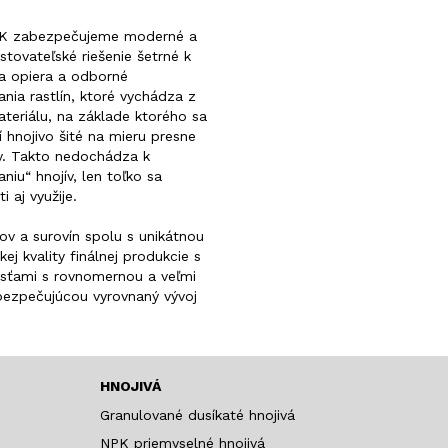
PK zabezpečujeme moderné a
tovateľské riešenie šetrné k
sa opiera a odborné
nia rastlín, ktoré vychádza z
teriálu, na základe ktorého sa
 hnojivo šité na mieru presne
y. Takto nedochádza k
u“ hnojív, len toľko sa
i aj využije.
v a surovín spolu s unikátnou
j kvality finálnej produkcie s
osťami s rovnomernou a veľmi
bezpečujúcou vyrovnaný vývoj
HNOJIVÁ
Granulované dusíkaté hnojivá
NPK priemyselné hnojivá