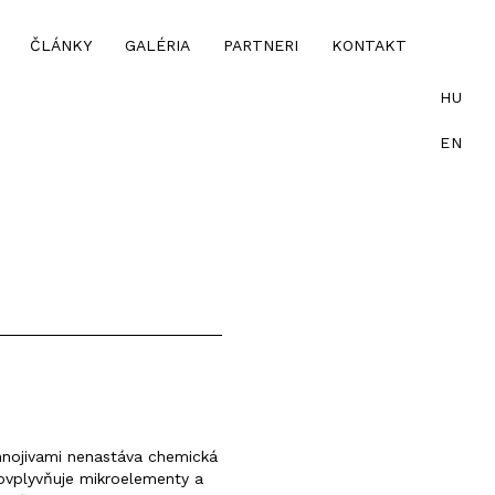
ČLÁNKY
GALÉRIA
PARTNERI
KONTAKT
HU
EN
hnojivami nenastáva chemická
 ovplyvňuje mikroelementy a