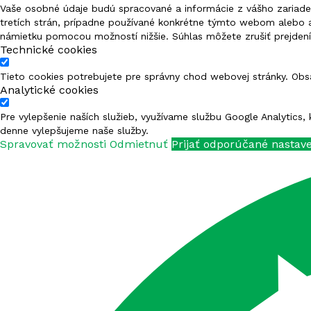
FERTISUN NPK 9-8-23
Vaše osobné údaje budú spracované a informácie z vášho zariadeni
tretích strán, prípadne používané konkrétne týmto webom alebo 
námietku pomocou možností nižšie. Súhlas môžete zrušiť prejdením
FERTISUN NPK 9-24-24
Technické cookies
FERTISUN NPK 10-20-25
Tieto cookies potrebujete pre správny chod webovej stránky. Ob
Analytické cookies
FERTISUN NPK 10-20-30
Pre vylepšenie naších služieb, využívame službu Google Analytics
denne vylepšujeme naše služby.
FERTISUN NPK 10-21-24
Spravovať možnosti
Odmietnuť
Prijať odporúčané nastav
FERTISUN NPK 12-12-17
FERTISUN NPK 12-15-10
FERTISUN NPK 12-15-15
FERTISUN NPK 12-15-24
FERTISUN NPK 12-20-20