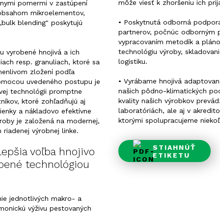
môže viesť k zhoršeniu ich prij
elnymi pomermi v zastúpení
 obsahom mikroelementov,
• Poskytnutá odborná podpora
„bulk blending" poskytujú
partnerov, počnúc odborným 
vypracovaním metodík a pláno
technológiu výroby, skladovani
u vyrobené hnojivá a ich
logistiku.
iach resp. granuliach, ktoré sa
menlivom zložení podľa
• Vyrábame hnojivá adaptova
 Pomocou uvedeného postupu je
našich pôdno-klimatických po
vej technológii promptne
kvality našich výrobkov prevád
níkov, ktoré zohľadňujú aj
laboratóriách, ale aj v akredit
enky a nákladovo efektívne
ktorými spolupracujeme niekoľ
roby je založená na modernej,
riadenej výrobnej linke.
STIAHNÚŤ
lepšia voľba hnojivo
ETIKETU
bené technológiou
enie jednotlivých makro- a
monickú výživu pestovaných