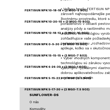
• Voľbou hnojív FERTISUN N
FERTISUN NPK 10-18-18 + (2 MGO-5 SO3)
zároveň najhospodárnejšie pes
životnému prostrediu, ktoré 
FERTISUN NPK 10-20-10 + (3 MGO-10 SO3)
poradenstvo v oblasti pestova
analýzy pôdy a rastlinného ma
FERTISUN NPK 12-18-12 + (2 MGO-10 SO3)
unikátnou technológiou vyrobí
zohľadňujúce vaše požiadavk
neekonomickému „rozhadzovani
FERTISUN NPK 0-9-30 + (0 MGO-15 SO3)
aplikuje, koľko sa v skutočnost
FERTISUN NPK 15-15-15 + (3 MGO-7 SO3)
• Výber vhodných komponento
technológiou sú zárukou vysoke
FERTISUN NPK 6-26-30 + (2 MGO-1 SO3)
výbornými fyzikálnymi vlastn
dobrou aplikovateľnosťou za
pestovaných plodín
FERTISUN NPK 5-15-22 + (2 MGO-12.5 SO3)
FERTISUN NPK 5-17-30 + (2 MGO-7.5 SO3)
SUNFLOWER-DS
FERTISUN NPK 9-23-23
O nás
Komodity