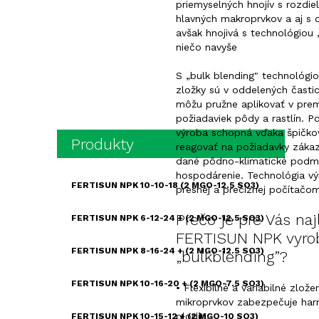
priemyselných hnojív s rozdi
hlavných makroprvkov a aj s
avšak hnojivá s technológiou 
niečo navyše
S „bulk blending" technológio
zložky sú v oddelených častic
môžu pružne aplikovať v pre
požiadaviek pôdy a rastlín.
výroba schopná vďaka špičko
Produkty
reagovať na požiadavky zákaz
dané pôdno-klimatické podmi
hospodárenie. Technológia vý
FERTISUN NPK 10-10-18 (2 MGO-12.5 SO3)
presnej a precíznej počítačom 
Prečo je pre Vás naj
FERTISUN NPK 6-12-24 + (2 MGO-12.5 SO3)
FERTISUN NPK vyro
FERTISUN NPK 8-16-24 + (2 MGO-12.5 SO3)
„bulkblending”?
FERTISUN NPK 10-16-20 + (2 MGO-7.5 SO3)
• Flexibilné a variabilné zlož
mikroprvkov zabezpečuje har
plodín.
FERTISUN NPK 10-15-12 + (2 MGO-10 SO3)