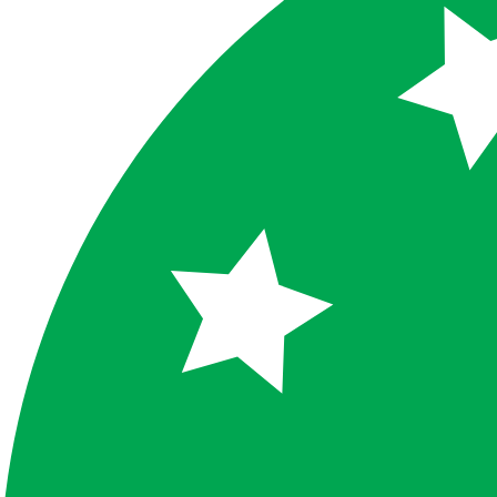
FERTISUN S + NP 17-15 + 14S
FERTISUN S + NP 16-26 + 10S
MAP 12N 52P
DAP 18N 46P
DRASELNÁ SOĽ 60% KCL
FERTISUN NPK 5-12-22
FERTISUN NPK 5-16-20
FERTISUN NPK 5-15-25
FERTISUN NPK 10-20-20
FERTISUN NPK 20-10-10