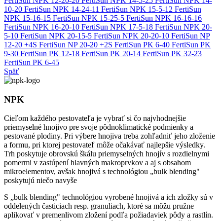
FertiSun NPK 12-20-20
FertiSun NPK 14-5-25
FertiSun NPK 14-
10-20
FertiSun NPK 14-24-11
FertiSun NPK 15-5-12
FertiSun
NPK 15-16-15
FertiSun NPK 15-25-5
FertiSun NPK 16-16-16
FertiSun NPK 16-20-10
FertiSun NPK 17-5-18
FertiSun NPK 20-
5-10
FertiSun NPK 20-15-5
FertiSun NPK 20-20-10
FertiSun NP
12-20 +4S
FertiSun NP 20-20 +2S
FertiSun PK 6-40
FertiSun PK
9-30
FertiSun PK 12-18
FertiSun PK 20-14
FertiSun PK 32-23
FertiSun PK 6-45
Späť
NPK
Cieľom každého pestovateľa je vybrať si čo najvhodnejšie
priemyselné hnojivo pre svoje pôdnoklimatické podmienky a
pestované plodiny. Pri výbere hnojiva treba zohľadniť jeho zloženie
a formu, pri ktorej pestovateľ môže očakávať najlepšie výsledky.
Trh poskytuje obrovskú škálu priemyselných hnojív s rozdielnymi
pomermi v zastúpení hlavných makroprvkov a aj s obsahom
mikroelementov, avšak hnojivá s technológiou „bulk blending"
poskytujú niečo navyše
S „bulk blending" technológiou vyrobené hnojivá a ich zložky sú v
oddelených časticiach resp. granuliach, ktoré sa môžu pružne
aplikovať v premenlivom zložení podľa požiadaviek pôdy a rastlín.