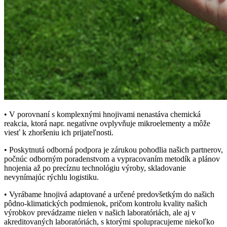
• V porovnaní s komplexnými hnojivami nenastáva chemická
reakcia, ktorá napr. negatívne ovplyvňuje mikroelementy a môže
viesť k zhoršeniu ich prijateľnosti.
• Poskytnutá odborná podpora je zárukou pohodlia našich partnerov,
počnúc odborným poradenstvom a vypracovaním metodík a plánov
hnojenia až po precíznu technológiu výroby, skladovanie
nevynímajúc rýchlu logistiku.
• Vyrábame hnojivá adaptované a určené predovšetkým do našich
pôdno-klimatických podmienok, pričom kontrolu kvality našich
výrobkov prevádzame nielen v našich laboratóriách, ale aj v
akreditovaných laboratóriách, s ktorými spolupracujeme niekoľko