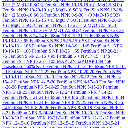
12 + (2 MgO-10 SO3)
FertiSun NPK 10-18-18 + (2 MgO-5 SO3)
FertiSun NPK 10-20-10 + (3 MgO-10 SO3)
FertiSun NPK 12-18-
12 + (2 MgO-10 SO3)
FertiSun NPK 0-9-30 + (0 MgO-15 SO3)
FertiSun NPK 15-15-15 + (3 MgO-7 SO3)
FertiSun NPK 6-26-30
+ (2 MgO-1 SO3)
FertiSun NPK 5-15-22 + (2 MgO-12.5 SO3)
FertiSun NPK 5-17-30 + (2 MgO-7.5 SO3)
FertiSun NPK 9-23-23
FertiSun NPK 8-24-24
FertiSun NPK 10-21-17
FertiSun S NPK
16-16-12 + 6S
FertiSun S NPK 15-15-15 + 5S
FertiSun S+ NPK
13-13-13 + 10S
FertiSun S+ NPK 14-8-9 + 14S
FertiSun S+ NPK
10-13-15 + 10S
FertiSun S NP 19-26 + 6S
FertiSun S NP 20-21 +
7S
FertiSun S NP 21-15 + 9S
FertiSun S + NP 17-15 + 14S
FertiSun S + NP 16-26 + 10S
MAP 12N 52P
DAP 18N 46P
Draselná soľ 60% KCL
FertiSun NPK 5-12-22
FertiSun NPK 5-16-
20
FertiSun NPK 5-15-25
FertiSun NPK 10-20-20
FertiSun NPK
20-10-10
FertiSun NP 20-20
FertiSun NP 20-12
FertiSun NPK 3-
15-42
FertiSun NPK 4-15-20
FertiSun NPK 4-17-40
FertiSun NPK
4-20-36
FertiSun NPK 5-10-25
FertiSun NPK 5-15-20
FertiSun
NPK 5-18-25
FertiSun NPK 6-12-24
FertiSun NPK 7-14-21
FertiSun NPK 7-21-21
FertiSun NPK 8-6-28
FertiSun NPK 8-8-34
FertiSun NPK 8-16-21
FertiSun NPK 8-25-25
FertiSun NPK 8-26-
24
FertiSun NPK 8-26-26
FertiSun NPK 8-36-18
FertiSun NPK 9-
8-23
FertiSun NPK 9-24-24
FertiSun NPK 10-20-25
FertiSun NPK
10-20-30
FertiSun NPK 10-21-24
FertiSun NPK 12-12-17
FertiSun
NPK 12-15-10
FertiSun NPK 12-15-15
FertiSun NPK 12-15-24