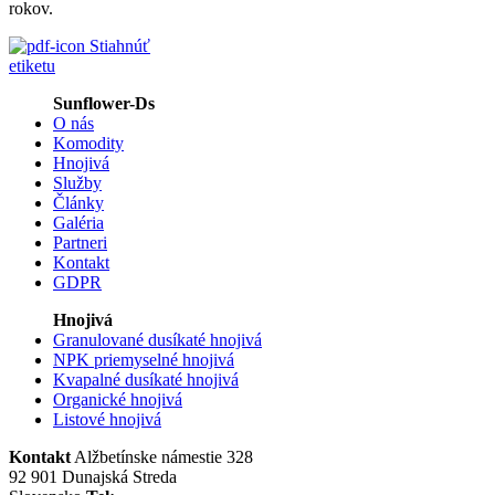
rokov.
Stiahnúť
etiketu
Sunflower-Ds
O nás
Komodity
Hnojivá
Služby
Články
Galéria
Partneri
Kontakt
GDPR
Hnojivá
Granulované dusíkaté hnojivá
NPK priemyselné hnojivá
Kvapalné dusíkaté hnojivá
Organické hnojivá
Listové hnojivá
Kontakt
Alžbetínske námestie 328
92 901 Dunajská Streda