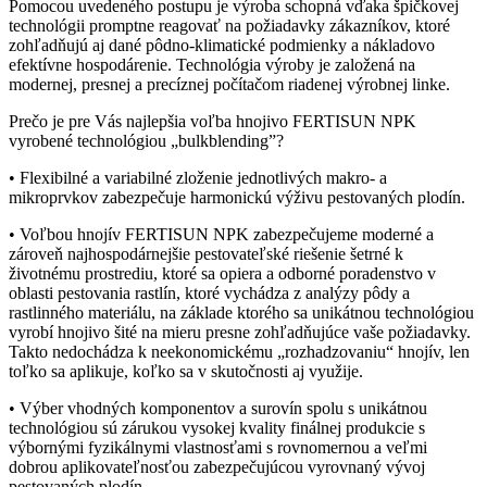
Pomocou uvedeného postupu je výroba schopná vďaka špičkovej
technológii promptne reagovať na požiadavky zákazníkov, ktoré
zohľadňujú aj dané pôdno-klimatické podmienky a nákladovo
efektívne hospodárenie. Technológia výroby je založená na
modernej, presnej a precíznej počítačom riadenej výrobnej linke.
Prečo je pre Vás najlepšia voľba hnojivo FERTISUN NPK
vyrobené technológiou „bulkblending”?
• Flexibilné a variabilné zloženie jednotlivých makro- a
mikroprvkov zabezpečuje harmonickú výživu pestovaných plodín.
• Voľbou hnojív FERTISUN NPK zabezpečujeme moderné a
zároveň najhospodárnejšie pestovateľské riešenie šetrné k
životnému prostrediu, ktoré sa opiera a odborné poradenstvo v
oblasti pestovania rastlín, ktoré vychádza z analýzy pôdy a
rastlinného materiálu, na základe ktorého sa unikátnou technológiou
vyrobí hnojivo šité na mieru presne zohľadňujúce vaše požiadavky.
Takto nedochádza k neekonomickému „rozhadzovaniu“ hnojív, len
toľko sa aplikuje, koľko sa v skutočnosti aj využije.
• Výber vhodných komponentov a surovín spolu s unikátnou
technológiou sú zárukou vysokej kvality finálnej produkcie s
výbornými fyzikálnymi vlastnosťami s rovnomernou a veľmi
dobrou aplikovateľnosťou zabezpečujúcou vyrovnaný vývoj
pestovaných plodín