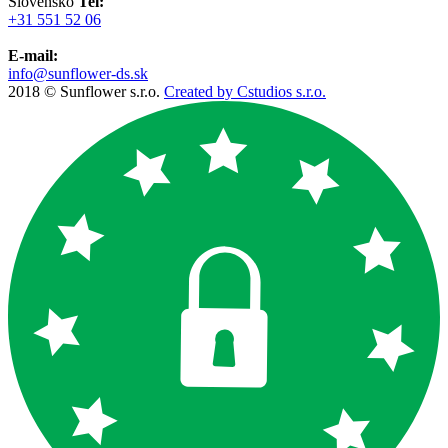
Slovensko
Tel:
+31 551 52 06
E-mail:
info@sunflower-ds.sk
2018 © Sunflower s.r.o.
Created by Cstudios s.r.o.