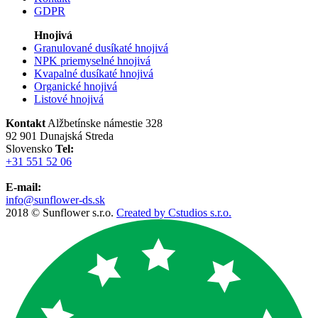
GDPR
Hnojivá
Granulované dusíkaté hnojivá
NPK priemyselné hnojivá
Kvapalné dusíkaté hnojivá
Organické hnojivá
Listové hnojivá
Kontakt
Alžbetínske námestie 328
92 901 Dunajská Streda
Slovensko
Tel:
+31 551 52 06
E-mail:
info@sunflower-ds.sk
2018 © Sunflower s.r.o.
Created by Cstudios s.r.o.