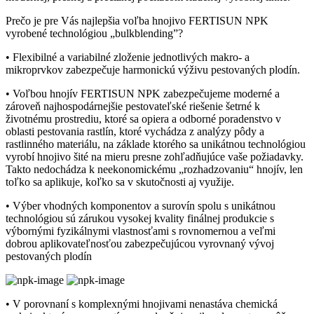
Prečo je pre Vás najlepšia voľba hnojivo FERTISUN NPK
vyrobené technológiou „bulkblending”?
• Flexibilné a variabilné zloženie jednotlivých makro- a
mikroprvkov zabezpečuje harmonickú výživu pestovaných plodín.
• Voľbou hnojív FERTISUN NPK zabezpečujeme moderné a
zároveň najhospodárnejšie pestovateľské riešenie šetrné k
životnému prostrediu, ktoré sa opiera a odborné poradenstvo v
oblasti pestovania rastlín, ktoré vychádza z analýzy pôdy a
rastlinného materiálu, na základe ktorého sa unikátnou technológiou
vyrobí hnojivo šité na mieru presne zohľadňujúce vaše požiadavky.
Takto nedochádza k neekonomickému „rozhadzovaniu“ hnojív, len
toľko sa aplikuje, koľko sa v skutočnosti aj využije.
• Výber vhodných komponentov a surovín spolu s unikátnou
technológiou sú zárukou vysokej kvality finálnej produkcie s
výbornými fyzikálnymi vlastnosťami s rovnomernou a veľmi
dobrou aplikovateľnosťou zabezpečujúcou vyrovnaný vývoj
pestovaných plodín
• V porovnaní s komplexnými hnojivami nenastáva chemická