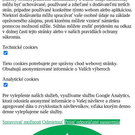
môžu byť uchovávané, používané a zdieľané s dodávateľmi tretích
strán, prípadne používané konkrétne týmto webom alebo aplikáciou.
Niektorí dodávatelia môžu spracúvať vaše osobné údaje na základe
oprávneného záujmu, proti ktorému môžete vzniesť námietku
pomocou možností nižšie. Súhlas môžete zrušiť prejdením na odkaz
v dolnej časti tejto stránky alebo v našich pravidlách ochrany
súkromia.
Technické cookies
Tieto cookies potrebujete pre správny chod webovej stránky.
Obsahujú anonymizované informácie o Vaších výberoch
Analytické cookies
Pre vylepšenie naších služieb, využívame službu Google Analytics,
ktorá odosiela anonymné informácie o Vašej návšteve a zbiera
agregované dáta o zvyklostiach návštevníkov, vďaka ktorým denno
denne vylepšujeme naše služby.
Spravovať možnosti
Odmietnuť
Prijať odporúčané nastavenia