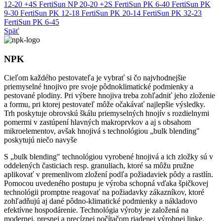
12-20 +4S
FertiSun NP 20-20 +2S
FertiSun PK 6-40
FertiSun PK
9-30
FertiSun PK 12-18
FertiSun PK 20-14
FertiSun PK 32-23
FertiSun PK 6-45
Späť
NPK
Cieľom každého pestovateľa je vybrať si čo najvhodnejšie
priemyselné hnojivo pre svoje pôdnoklimatické podmienky a
pestované plodiny. Pri výbere hnojiva treba zohľadniť jeho zloženie
a formu, pri ktorej pestovateľ môže očakávať najlepšie výsledky.
Trh poskytuje obrovskú škálu priemyselných hnojív s rozdielnymi
pomermi v zastúpení hlavných makroprvkov a aj s obsahom
mikroelementov, avšak hnojivá s technológiou „bulk blending"
poskytujú niečo navyše
S „bulk blending" technológiou vyrobené hnojivá a ich zložky sú v
oddelených časticiach resp. granuliach, ktoré sa môžu pružne
aplikovať v premenlivom zložení podľa požiadaviek pôdy a rastlín.
Pomocou uvedeného postupu je výroba schopná vďaka špičkovej
technológii promptne reagovať na požiadavky zákazníkov, ktoré
zohľadňujú aj dané pôdno-klimatické podmienky a nákladovo
efektívne hospodárenie. Technológia výroby je založená na
modernej, presnej a precíznej počítačom riadenej výrobnej linke.