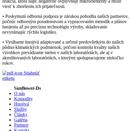
reakcia, ktorá napr. negatívne ovplyvňuje mikroelementy a môže
viesť k zhoršeniu ich prijateľnosti.
• Poskytnutá odborná podpora je zárukou pohodlia našich partnerov,
počnúc odborným poradenstvom a vypracovaním metodík a plánov
hnojenia až po precíznu technológiu výroby, skladovanie
nevynímajúc rýchlu logistiku.
• Vyrábame hnojivá adaptované a určené predovšetkým do našich
pôdno-klimatických podmienok, pričom kontrolu kvality našich
výrobkov prevádzame nielen v našich laboratóriách, ale aj v
akreditovaných laboratóriách, s ktorými spolupracujeme niekoľko
rokov.
Stiahnúť
etiketu
Sunflower-Ds
O nás
Komodity
Hnojivá
Služby
Články
Galéria
Partneri
Kontakt