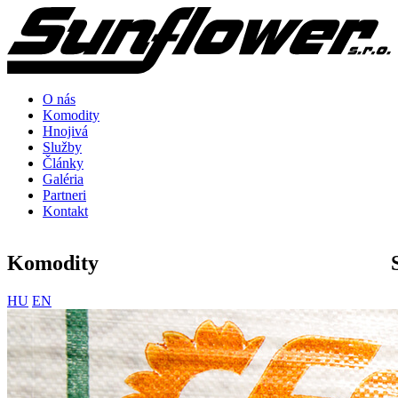
O nás
Komodity
Hnojivá
Služby
Články
Galéria
Partneri
Kontakt
Komodity
HU
EN