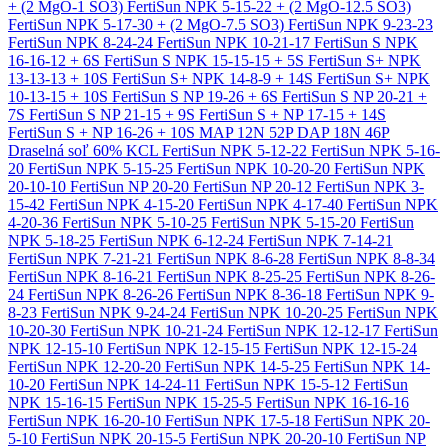
+ (2 MgO-1 SO3)
FertiSun NPK 5-15-22 + (2 MgO-12.5 SO3)
FertiSun NPK 5-17-30 + (2 MgO-7.5 SO3)
FertiSun NPK 9-23-23
FertiSun NPK 8-24-24
FertiSun NPK 10-21-17
FertiSun S NPK
16-16-12 + 6S
FertiSun S NPK 15-15-15 + 5S
FertiSun S+ NPK
13-13-13 + 10S
FertiSun S+ NPK 14-8-9 + 14S
FertiSun S+ NPK
10-13-15 + 10S
FertiSun S NP 19-26 + 6S
FertiSun S NP 20-21 +
7S
FertiSun S NP 21-15 + 9S
FertiSun S + NP 17-15 + 14S
FertiSun S + NP 16-26 + 10S
MAP 12N 52P
DAP 18N 46P
Draselná soľ 60% KCL
FertiSun NPK 5-12-22
FertiSun NPK 5-16-
20
FertiSun NPK 5-15-25
FertiSun NPK 10-20-20
FertiSun NPK
20-10-10
FertiSun NP 20-20
FertiSun NP 20-12
FertiSun NPK 3-
15-42
FertiSun NPK 4-15-20
FertiSun NPK 4-17-40
FertiSun NPK
4-20-36
FertiSun NPK 5-10-25
FertiSun NPK 5-15-20
FertiSun
NPK 5-18-25
FertiSun NPK 6-12-24
FertiSun NPK 7-14-21
FertiSun NPK 7-21-21
FertiSun NPK 8-6-28
FertiSun NPK 8-8-34
FertiSun NPK 8-16-21
FertiSun NPK 8-25-25
FertiSun NPK 8-26-
24
FertiSun NPK 8-26-26
FertiSun NPK 8-36-18
FertiSun NPK 9-
8-23
FertiSun NPK 9-24-24
FertiSun NPK 10-20-25
FertiSun NPK
10-20-30
FertiSun NPK 10-21-24
FertiSun NPK 12-12-17
FertiSun
NPK 12-15-10
FertiSun NPK 12-15-15
FertiSun NPK 12-15-24
FertiSun NPK 12-20-20
FertiSun NPK 14-5-25
FertiSun NPK 14-
10-20
FertiSun NPK 14-24-11
FertiSun NPK 15-5-12
FertiSun
NPK 15-16-15
FertiSun NPK 15-25-5
FertiSun NPK 16-16-16
FertiSun NPK 16-20-10
FertiSun NPK 17-5-18
FertiSun NPK 20-
5-10
FertiSun NPK 20-15-5
FertiSun NPK 20-20-10
FertiSun NP