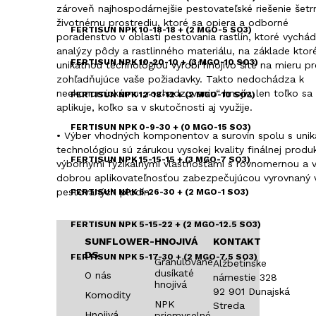
zároveň najhospodárnejšie pestovateľské riešenie šetr
životnému prostrediu, ktoré sa opiera a odborné
FERTISUN NPK 10-18-18 + (2 MGO-5 SO3)
poradenstvo v oblasti pestovania rastlín, ktoré vychá
analýzy pôdy a rastlinného materiálu, na základe ktor
FERTISUN NPK 10-20-10 + (3 MGO-10 SO3)
unikátnou technológiou vyrobí hnojivo šité na mieru p
zohľadňujúce vaše požiadavky. Takto nedochádza k
neekonomickému „rozhadzovaniu“ hnojív, len toľko sa
FERTISUN NPK 12-18-12 + (2 MGO-10 SO3)
aplikuje, koľko sa v skutočnosti aj využije.
FERTISUN NPK 0-9-30 + (0 MGO-15 SO3)
• Výber vhodných komponentov a surovín spolu s uni
technológiou sú zárukou vysokej kvality finálnej produ
FERTISUN NPK 15-15-15 + (3 MGO-7 SO3)
výbornými fyzikálnymi vlastnosťami s rovnomernou a 
dobrou aplikovateľnosťou zabezpečujúcou vyrovnaný 
pestovaných plodín
FERTISUN NPK 6-26-30 + (2 MGO-1 SO3)
FERTISUN NPK 5-15-22 + (2 MGO-12.5 SO3)
SUNFLOWER-
HNOJIVÁ
KONTAKT
DS
FERTISUN NPK 5-17-30 + (2 MGO-7.5 SO3)
Granulované
Alžbetínske
dusíkaté
O nás
námestie 328
hnojivá
FERTISUN NPK 9-23-23
92 901 Dunajská
Komodity
NPK
Streda
Hnojivá
priemyselné