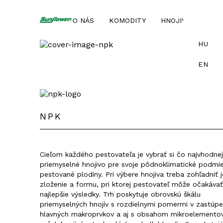
O NÁS
KOMODITY
HNOJIVÁ
SLU
HU
EN
NPK
Cieľom každého pestovateľa je vybrať si čo najvhodnej
priemyselné hnojivo pre svoje pôdnoklimatické podmi
pestované plodiny. Pri výbere hnojiva treba zohľadniť 
zloženie a formu, pri ktorej pestovateľ môže očakávať
najlepšie výsledky. Trh poskytuje obrovskú škálu
priemyselných hnojív s rozdielnymi pomermi v zastúpe
hlavných makroprvkov a aj s obsahom mikroelementov