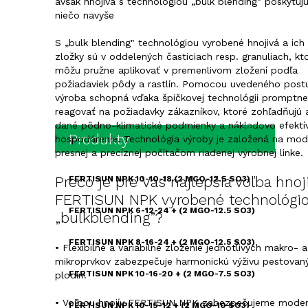
avšak hnojivá s technológiou „bulk blending" poskytuj
niečo navyše
S „bulk blending" technológiou vyrobené hnojivá a ich
zložky sú v oddelených časticiach resp. granuliach, kt
môžu pružne aplikovať v premenlivom zložení podľa
požiadaviek pôdy a rastlín. Pomocou uvedeného post
výroba schopná vďaka špičkovej technológii promptne
reagovať na požiadavky zákazníkov, ktoré zohľadňujú 
dané pôdno-klimatické podmienky a nákladovo efektí
SPÄŤ
Produkty
hospodárenie. Technológia výroby je založená na mod
presnej a precíznej počítačom riadenej výrobnej linke.
Prečo je pre Vás najlepšia voľba hnoj
FERTISUN NPK 10-10-18 (2 MGO-12.5 SO3)
FERTISUN NPK vyrobené technológi
FERTISUN NPK 6-12-24 + (2 MGO-12.5 SO3)
„bulkblending”?
FERTISUN NPK 8-16-24 + (2 MGO-12.5 SO3)
• Flexibilné a variabilné zloženie jednotlivých makro- a
mikroprvkov zabezpečuje harmonickú výživu pestovan
FERTISUN NPK 10-16-20 + (2 MGO-7.5 SO3)
plodín.
• Voľbou hnojív FERTISUN NPK zabezpečujeme moder
FERTISUN NPK 10-15-12 + (2 MGO-10 SO3)