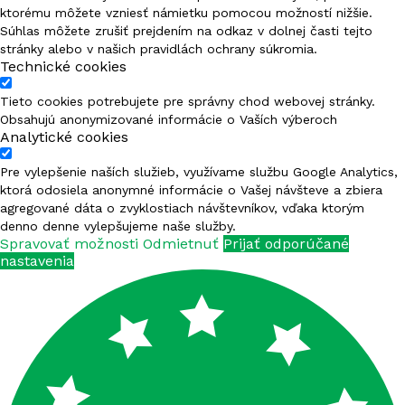
ktorému môžete vzniesť námietku pomocou možností nižšie.
Súhlas môžete zrušiť prejdením na odkaz v dolnej časti tejto
FERTISUN NPK 7-14-21
stránky alebo v našich pravidlách ochrany súkromia.
Technické cookies
FERTISUN NPK 7-21-21
Tieto cookies potrebujete pre správny chod webovej stránky.
Obsahujú anonymizované informácie o Vaších výberoch
FERTISUN NPK 8-6-28
Analytické cookies
FERTISUN NPK 8-8-34
Pre vylepšenie naších služieb, využívame službu Google Analytics,
ktorá odosiela anonymné informácie o Vašej návšteve a zbiera
FERTISUN NPK 8-16-21
agregované dáta o zvyklostiach návštevníkov, vďaka ktorým
denno denne vylepšujeme naše služby.
Spravovať možnosti
Odmietnuť
Prijať odporúčané
FERTISUN NPK 8-25-25
nastavenia
FERTISUN NPK 8-26-24
FERTISUN NPK 8-26-26
FERTISUN NPK 8-36-18