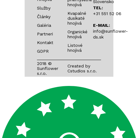
Slovensko
FERTISUN NPK 8-24-24
hnojivá
TEL:
Služby
Kvapalné
+31 551 52 06
Články
FERTISUN NPK 10-21-17
dusíkaté
hnojivá
Galéria
E-MAIL:
FERTISUN S NPK 16-16-12 + 6S
info@sunflower-
Organické
Partneri
hnojivá
ds.sk
Kontakt
FERTISUN S NPK 15-15-15 + 5S
Listové
hnojivá
GDPR
FERTISUN S+ NPK 13-13-13 + 10S
2018 ©
Created by
Sunflower
Cstudios s.r.o.
s.r.o.
FERTISUN S+ NPK 14-8-9 + 14S
FERTISUN S+ NPK 10-13-15 + 10S
FERTISUN S NP 19-26 + 6S
FERTISUN S NP 20-21 + 7S
FERTISUN S NP 21-15 + 9S