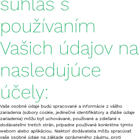
súhlas s
FERTISUN NP 20-20
používaním
FERTISUN NP 20-12
FERTISUN NPK 3-15-42
Vašich údajov na
FERTISUN NPK 4-15-20
nasledujúce
FERTISUN NPK 4-17-40
FERTISUN NPK 4-20-36
účely:
FERTISUN NPK 5-10-25
Vaše osobné údaje budú spracované a informácie z vášho
FERTISUN NPK 5-15-20
zariadenia (súbory cookie, jedinečné identifikátory a ďalšie údaje
zariadenia) môžu byť uchovávané, používané a zdieľané s
FERTISUN NPK 5-18-25
dodávateľmi tretích strán, prípadne používané konkrétne týmto
webom alebo aplikáciou. Niektorí dodávatelia môžu spracúvať
vaše osobné údaje na základe oprávneného záujmu, proti
FERTISUN NPK 6-12-24