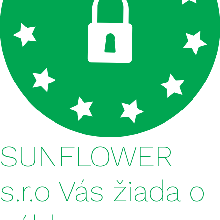
FERTISUN S + NP 17-15 + 14S
FERTISUN S + NP 16-26 + 10S
MAP 12N 52P
DAP 18N 46P
DRASELNÁ SOĽ 60% KCL
FERTISUN NPK 5-12-22
SUNFLOWER
FERTISUN NPK 5-16-20
FERTISUN NPK 5-15-25
s.r.o Vás žiada o
FERTISUN NPK 10-20-20
FERTISUN NPK 20-10-10